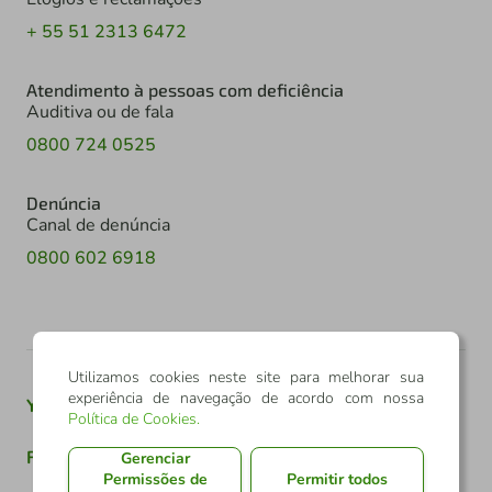
+ 55 51 2313 6472
Atendimento à pessoas com deficiência
Auditiva ou de fala
0800 724 0525
Denúncia
Canal de denúncia
0800 602 6918
Utilizamos cookies neste site para melhorar sua
experiência de navegação de acordo com nossa
Youtube
Twitter
Linkedin
Instagram
Política de Cookies
.
Facebook
TikTok
Gerenciar
Permissões de
Permitir todos