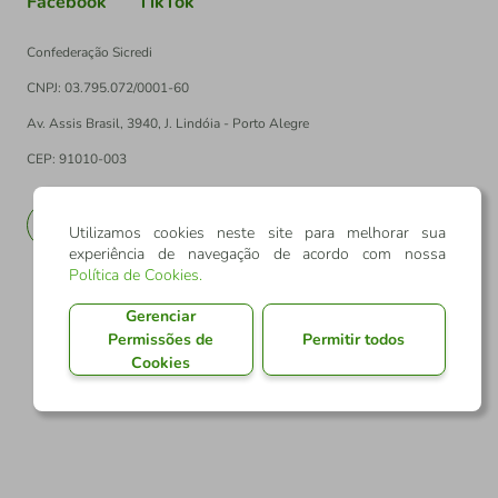
Confederação Sicredi
CNPJ: 03.795.072/0001-60
Av. Assis Brasil, 3940, J. Lindóia - Porto Alegre
CEP: 91010-003
PT
EN
Utilizamos cookies neste site para melhorar sua
experiência de navegação de acordo com nossa
Política de Cookies
.
Gerenciar
Permissões de
Permitir todos
Cookies