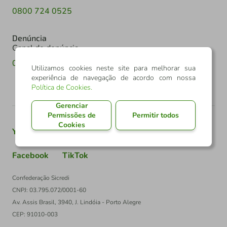
0800 724 0525
Denúncia
Canal de denúncia
0800 602 6918
Utilizamos cookies neste site para melhorar sua
experiência de navegação de acordo com nossa
Política de Cookies
.
Gerenciar
Permissões de
Permitir todos
Cookies
Youtube
Twitter
Linkedin
Instagram
Facebook
TikTok
Confederação Sicredi
CNPJ: 03.795.072/0001-60
Av. Assis Brasil, 3940, J. Lindóia - Porto Alegre
CEP: 91010-003