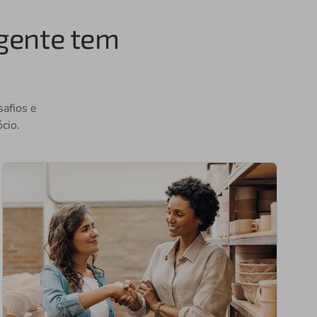
 gente tem
safios e
cio.