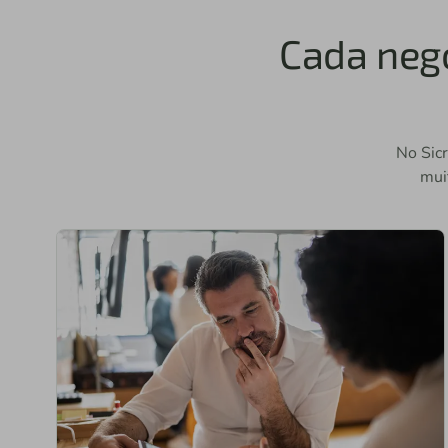
Cada negó
No Sicr
mui