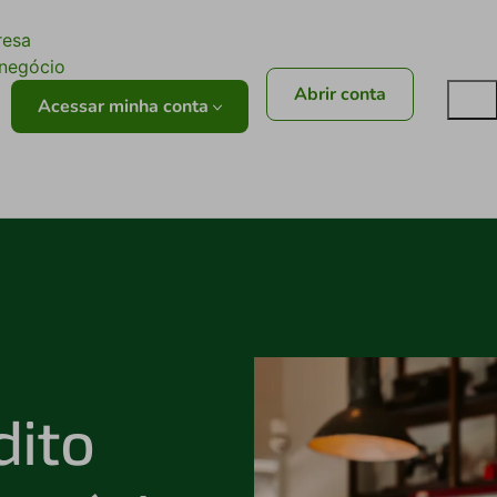
ê
resa
onegócio
Abrir conta
Acessar minha conta
dito