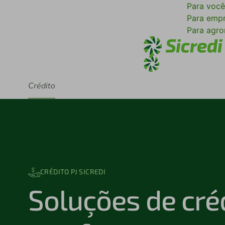
Para voc
Para emp
Para agr
Crédito
CRÉDITO PJ SICREDI
Soluções de cré