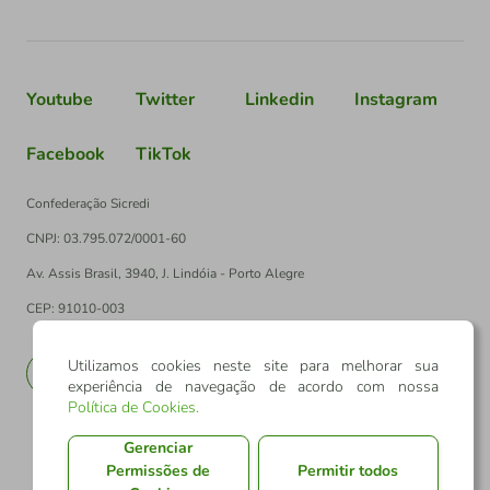
Youtube
Twitter
Linkedin
Instagram
Facebook
TikTok
Confederação Sicredi
CNPJ: 03.795.072/0001-60
Av. Assis Brasil, 3940, J. Lindóia - Porto Alegre
CEP: 91010-003
Utilizamos cookies neste site para melhorar sua
PT
EN
experiência de navegação de acordo com nossa
Política de Cookies
.
Gerenciar
Permissões de
Permitir todos