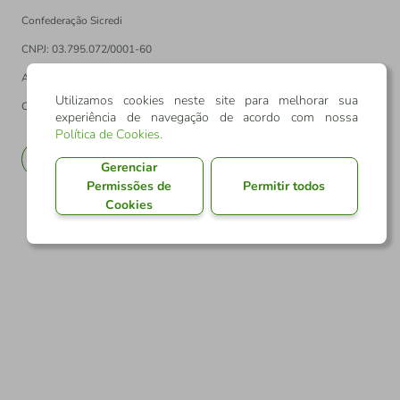
Confederação Sicredi
CNPJ: 03.795.072/0001-60
Av. Assis Brasil, 3940, J. Lindóia - Porto Alegre
Utilizamos cookies neste site para melhorar sua
CEP: 91010-003
experiência de navegação de acordo com nossa
Política de Cookies
.
PT
EN
Gerenciar
Permissões de
Permitir todos
Cookies