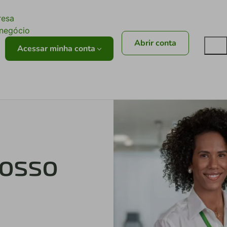
ê
resa
onegócio
Abrir conta
Acessar minha conta
nosso