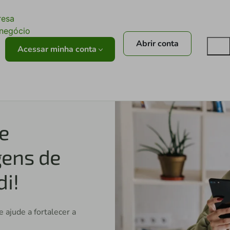
ê
resa
onegócio
Abrir conta
Acessar minha conta
 e
gens de
di!
 ajude a fortalecer a