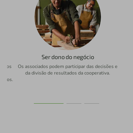
Ser dono do negócio
etivos
Os associados podem participar das decisões e
 o
da divisão de resultados da cooperativa.
ve
uamos.