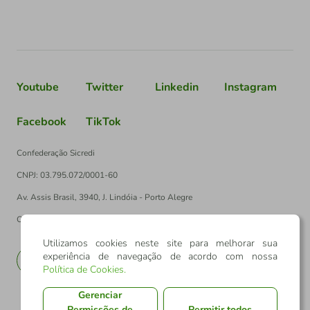
Youtube
Twitter
Linkedin
Instagram
Facebook
TikTok
Confederação Sicredi
CNPJ: 03.795.072/0001-60
Av. Assis Brasil, 3940, J. Lindóia - Porto Alegre
CEP: 91010-003
Utilizamos cookies neste site para melhorar sua
experiência de navegação de acordo com nossa
PT
EN
Política de Cookies
.
Gerenciar
Permissões de
Permitir todos