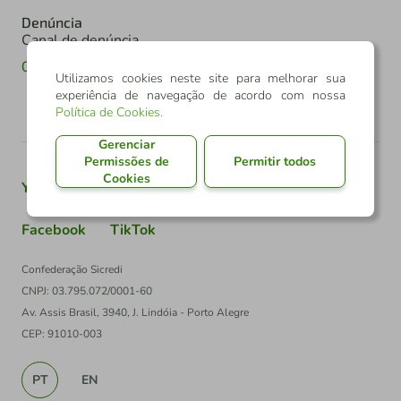
Denúncia
Canal de denúncia
0800 602 6918
Utilizamos cookies neste site para melhorar sua
experiência de navegação de acordo com nossa
Política de Cookies
.
Gerenciar
Permissões de
Permitir todos
Cookies
Youtube
Twitter
Linkedin
Instagram
Facebook
TikTok
Confederação Sicredi
CNPJ: 03.795.072/0001-60
Av. Assis Brasil, 3940, J. Lindóia - Porto Alegre
CEP: 91010-003
PT
EN