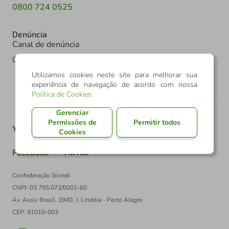
0800 724 0525
Denúncia
Canal de denúncia
0800 602 6918
Utilizamos cookies neste site para melhorar sua
experiência de navegação de acordo com nossa
Política de Cookies
.
Gerenciar
Permissões de
Permitir todos
Youtube
Twitter
Linkedin
Instagram
Cookies
Facebook
TikTok
Confederação Sicredi
CNPJ: 03.795.072/0001-60
Av. Assis Brasil, 3940, J. Lindóia - Porto Alegre
CEP: 91010-003