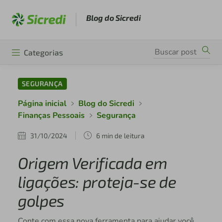
Blog do Sicredi
Categorias
SEGURANÇA
Página inicial
Blog do Sicredi
Finanças Pessoais
Segurança
31/10/2024
6 min de leitura
Origem Verificada em
ligações: proteja-se de
golpes
Conte com essa nova ferramenta para ajudar você