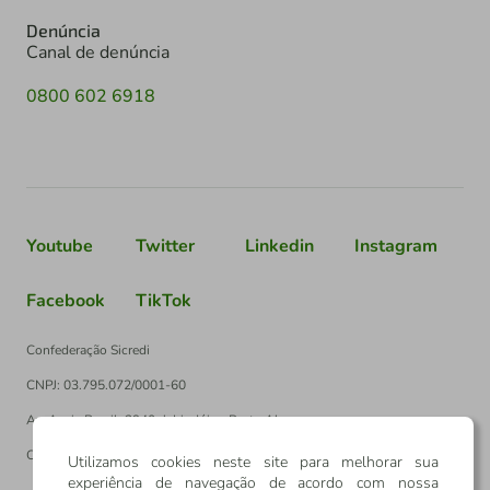
Denúncia
Canal de denúncia
0800 602 6918
Youtube
Twitter
Linkedin
Instagram
Facebook
TikTok
Confederação Sicredi
CNPJ: 03.795.072/0001-60
Av. Assis Brasil, 3940, J. Lindóia - Porto Alegre
CEP: 91010-003
Utilizamos cookies neste site para melhorar sua
experiência de navegação de acordo com nossa