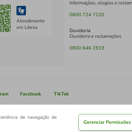
Informações, elogios e recla
0800 724 7220
Atendimento
em Libras
Ouvidoria
Ouvidoria e reclamações
0800 646 2519
gram
Facebook
TikTok
periência de navegação de
Gerenciar Permissões