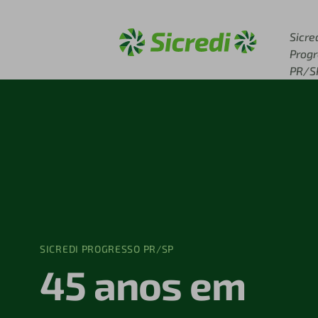
Acesse sicredi.com.br
Sicre
Prog
PR/S
SICREDI PROGRESSO PR/SP
45 anos em