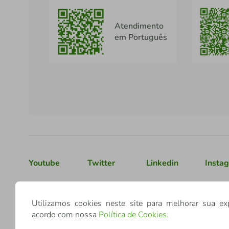
Atendimento
em Português
Youtube
Twitter
Linkedin
Insta
Confederação Sicredi
Utilizamos cookies neste site para melhorar sua ex
acordo com nossa
Política de Cookies
.
CNPJ: 03.795.072/0001-60