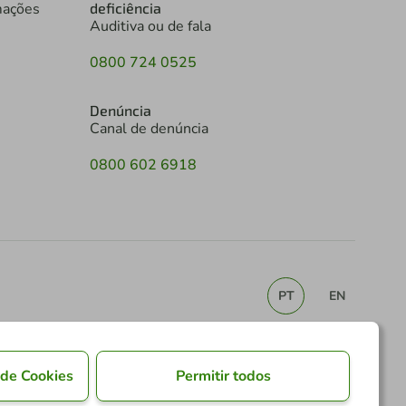
mações
deficiência
Auditiva ou de fala
0800 724 0525
Denúncia
Canal de denúncia
0800 602 6918
PT
EN
 de Cookies
Permitir todos