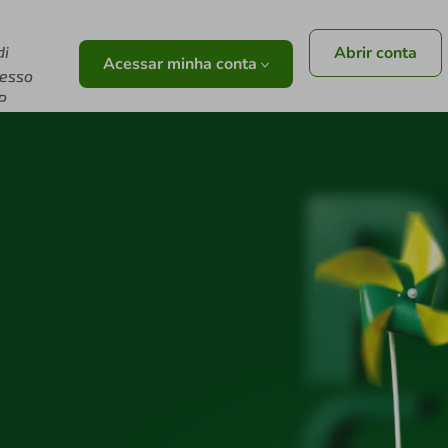
di
Abrir conta
Acessar minha conta
resso
P