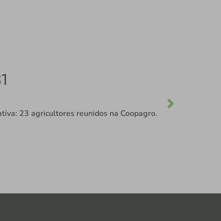
São destinadas a formação de capital da
Next
Pioneiros em busca de conhecimento vão
o Sul.