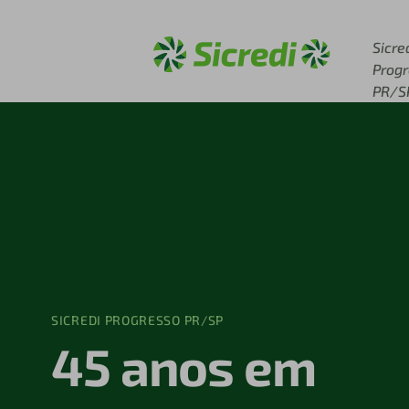
Acesse sicredi.com.br
Sicre
Prog
PR/S
SICREDI PROGRESSO PR/SP
45 anos em