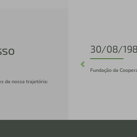
sso
1982
Sobras da Coopagro: 
Credipagro.
Previous
s da nossa trajetória:
Visitas técnicas: 
para o Rio Grande d