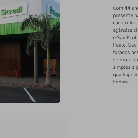
Com 44 ano
presente n
construída 
agências di
e São Paul
Paulo. Seu
focados nos
serviços fi
simples e p
que hoje es
Federal.