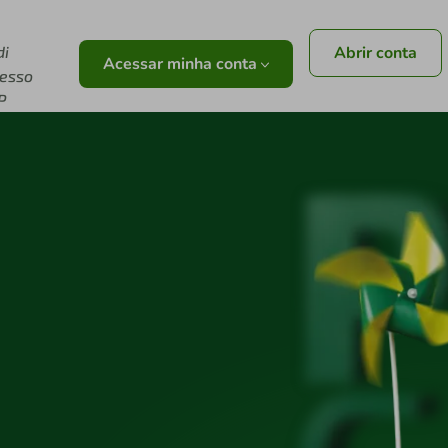
di
Abrir conta
Acessar minha conta
resso
P