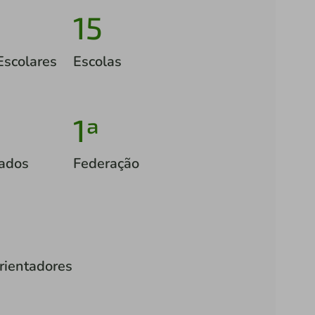
15
Escolares
Escolas
1ª
tados
Federação
rientadores