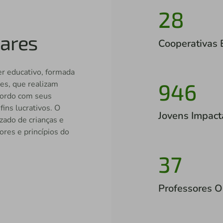
28
lares
Cooperativas 
er educativo, formada
946
tes, que realizam
acordo com seus
ins lucrativos. O
Jovens Impac
zado de crianças e
ores e princípios do
37
Professores O