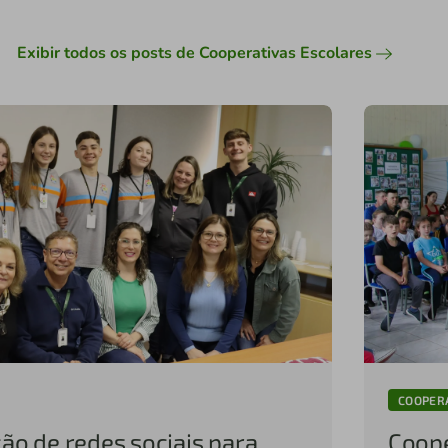
Exibir todos os posts de Cooperativas Escolares
COOPER
ção de redes sociais para
Coope