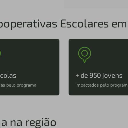
operativas Escolares em
scolas
+ de 950 jovens
das pelo programa
impactados pelo program
a na região