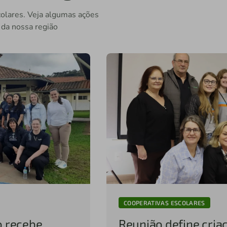
colares. Veja algumas ações
 da nossa região
COOPERATIVAS ESCOLARES
o recebe
Reunião define cria