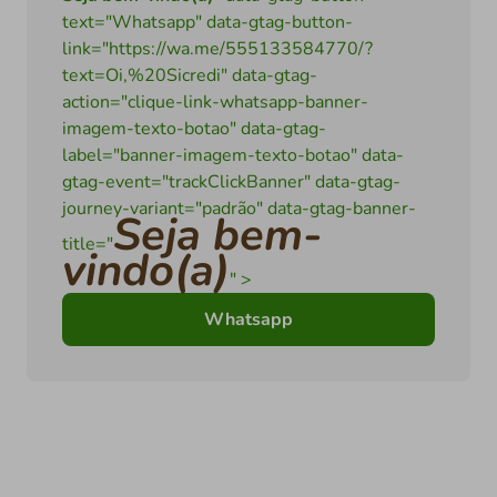
text="Whatsapp" data-gtag-button-
link="https://wa.me/555133584770/?
text=Oi,%20Sicredi" data-gtag-
action="clique-link-whatsapp-banner-
imagem-texto-botao" data-gtag-
label="banner-imagem-texto-botao" data-
gtag-event="trackClickBanner" data-gtag-
journey-variant="padrão" data-gtag-banner-
Seja bem-
title="
vindo(a)
" >
Whatsapp