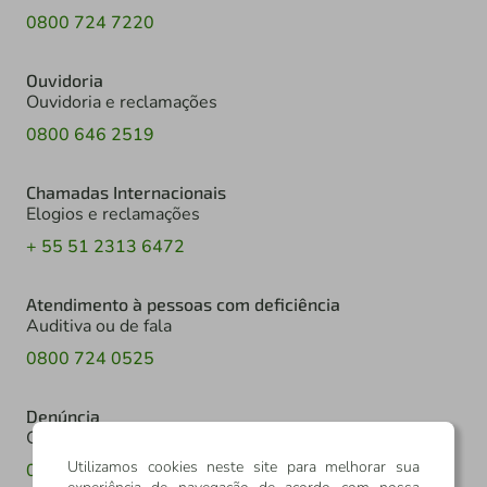
0800 724 7220
Ouvidoria
Ouvidoria e reclamações
0800 646 2519
Chamadas Internacionais
Elogios e reclamações
+ 55 51 2313 6472
Atendimento à pessoas com deficiência
Auditiva ou de fala
0800 724 0525
Denúncia
Canal de denúncia
Utilizamos cookies neste site para melhorar sua
0800 602 6918