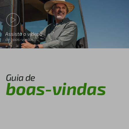
Assista o vídeoa
de boas-vindas
Guia de
boas-vindas