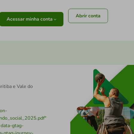
Abrir conta
Acessar minha conta
itiba e Vale do
ton-
undo_social_2025.pdf"
 data-gtag-
a-gtag-journey-