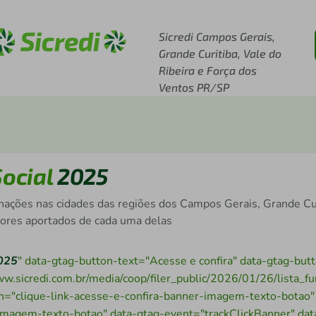
Acesse sicredi.com.br
Sicredi Campos Gerais,
Grande Curitiba, Vale do
Ribeira e Força dos
Ventos PR/SP
ocial
2025
inações nas cidades das regiões dos Campos Gerais, Grande Cur
alores aportados de cada uma delas
025
" data-gtag-button-text="Acesse e confira" data-gtag-but
ww.sicredi.com.br/media/coop/filer_public/2026/01/26/lista_f
on="clique-link-acesse-e-confira-banner-imagem-texto-botao"
imagem-texto-botao" data-gtag-event="trackClickBanner" dat