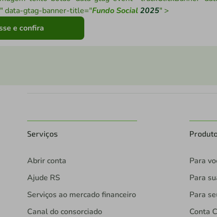
" data-gtag-banner-title="
Fundo Social
2025
" >
se e confira
Serviços
Produt
Abrir conta
Para vo
Ajude RS
Para s
Serviços ao mercado financeiro
Para se
Canal do consorciado
Conta C