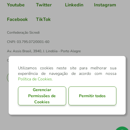
Youtube
Twitter
Linkedin
Instagram
Facebook
TikTok
Confederação Sicredi
CNPJ: 03.795.072/0001-60
Av. Assis Brasil, 3940, J. Lindóia - Porto Alegre
CEP: 91010-003
Utilizamos cookies neste site para melhorar sua
experiência de navegação de acordo com nossa
PT
EN
Política de Cookies
.
Gerenciar
Permissões de
Permitir todos
Cookies