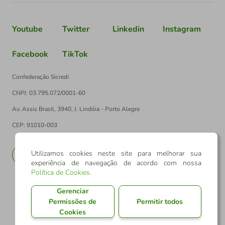
Youtube
Twitter
Linkedin
Instagram
Facebook
TikTok
Confederação Sicredi
CNPJ: 03.795.072/0001-60
Av. Assis Brasil, 3940, J. Lindóia - Porto Alegre
CEP: 91010-003
Utilizamos cookies neste site para melhorar sua
PT
EN
experiência de navegação de acordo com nossa
Política de Cookies
.
Gerenciar
Permissões de
Permitir todos
Cookies