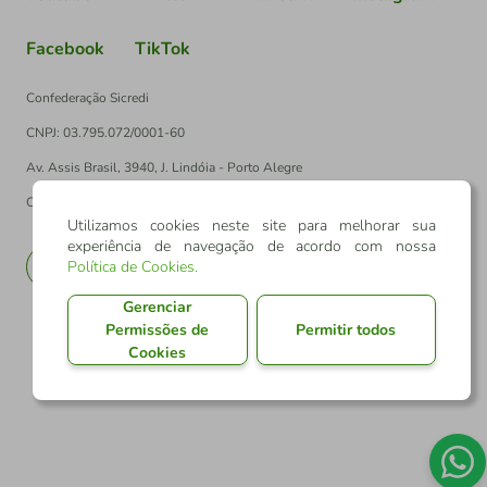
Facebook
TikTok
Confederação Sicredi
CNPJ: 03.795.072/0001-60
Av. Assis Brasil, 3940, J. Lindóia - Porto Alegre
CEP: 91010-003
Utilizamos cookies neste site para melhorar sua
experiência de navegação de acordo com nossa
Política de Cookies
.
PT
EN
Gerenciar
Permissões de
Permitir todos
Cookies