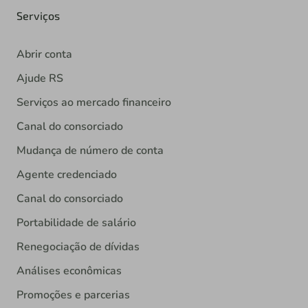
Queremos agradecer aos nossos associados e
Serviços
colaboradores, assim como a todas as comunidades
onde estamos presentes. O excelente desempenho da
Sicredi UniEstados ao longo dos anos é resultado da
Abrir conta
confiança que é depositada no engajamento e
Ajude RS
profissionalismo da gestão do nosso empreendimento
Serviços ao mercado financeiro
coletivo.
Vamos seguir construindo juntos um mundo ainda
Canal do consorciado
melhor, mais humano e colaborativo.
Mudança de número de conta
Agente credenciado
Canal do consorciado
Portabilidade de salário
Renegociação de dívidas
Análises econômicas
Promoções e parcerias