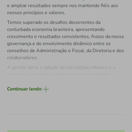
e ampliar resultados sempre nos mantendo fiéis aos
nossos princípios e valores.
Temos superado os desafios decorrentes da
conturbada economia brasileira, apresentando
crescimento e resultados consistentes, frutos da nossa
governança e do envolvimento dinâmico entre os
conselhos de Administração e Fiscal, da Diretoria e dos
colaboradores.
A gestão séria, a adoção de estratégias eficazes e a
busca pela inovação culminaram com resultados
alcançados que superaram todos os objetivos
propostos. Também ampliamos o número de
Continuar lendo
associados e atingimos o marco de 116 mil associados,
com 54 agências, sendo 28 no Rio Grande do Sul,
19 em Santa Catarina e, expandimos a nossa marca em
solo mineiro, com a inauguração de 8 agências até o
final de 2021.