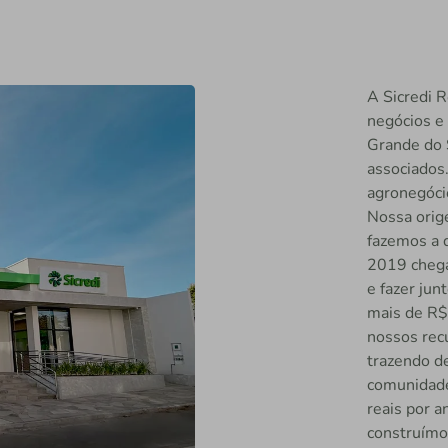
A Sicredi R
negócios e
Grande do 
associados
agronegócio
Nossa orig
fazemos a 
2019 chega
e fazer ju
mais de R$
nossos rec
trazendo d
comunidade
reais por 
construímo