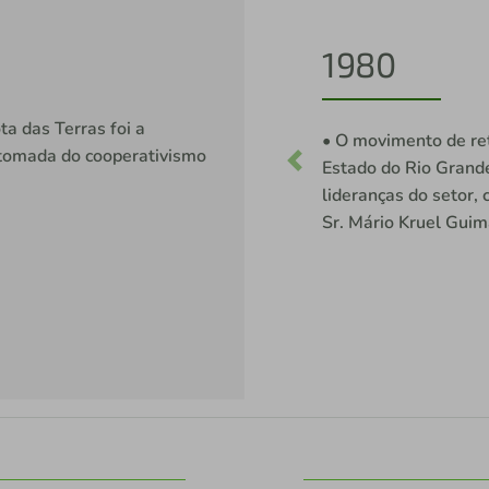
1981
a das Terras foi a
ismo de crédito no
• As cooperativas 
etomada do cooperativismo
 em 1980, conduzido por
pecuaristas, que v
esidente da Fecotrigo,
viabilizarem suas 
surgiram inúmeras 
Previous
entre elas a Credib
• Crédiba – 09/02
24/02/1981: 27 s
21 sócios-fundad