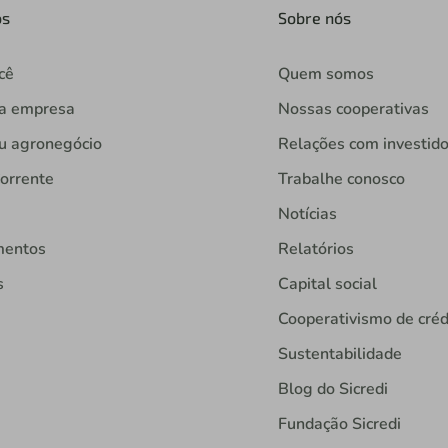
os
Sobre nós
cê
Quem somos
ua empresa
Nossas cooperativas
u agronegócio
Relações com investid
orrente
Trabalhe conosco
Notícias
mentos
Relatórios
s
Capital social
Cooperativismo de créd