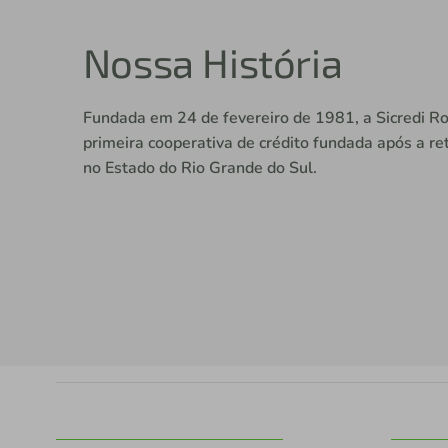
Nossa História
1980
Fundada em 24 de fevereiro de 1981, a Sicredi Rot
• O movimento de retomada do cooperativ
primeira cooperativa de crédito fundada após a r
Estado do Rio Grande do Sul teve iniciou
no Estado do Rio Grande do Sul.
lideranças do setor, como o então vice-pr
Sr. Mário Kruel Guimarães.