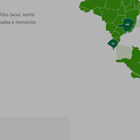
lto Jacuí, norte
naíba e noroeste