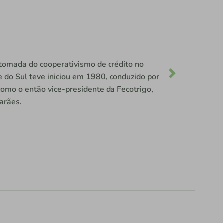
de crédito foram fundadas por agricultores e
iam a necessidade de se organizarem para
atividades produtivas. Assim, em 1981,
cooperativas de crédito no Rio Grande do Sul,
Next
á, Credisoja e Credicol.
/1981: 22 sócios-fundadores • Credisoja –
ócios-fundadores • Credicol – 22/06/1981:
ores.