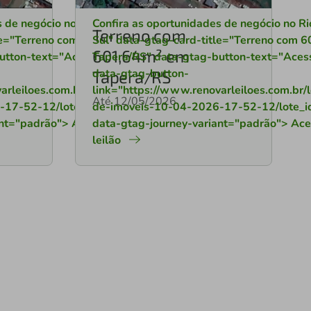
s de negócio no Rio Grande do
Confira as oportunidades de negócio no R
Terreno com
tle="Terreno com 620,17m² em
Sul" data-gtag-card-title="Terreno com 
601,64m² em
tton-text="Acessar o leilão"
Tapera/RS" data-gtag-button-text="Acessa
data-gtag-button-
Tapera/RS
rleiloes.com.br/leilao/leilao-
link="https://www.renovarleiloes.com.br/le
Até 12/05/2026
-17-52-12/lote_id/9110"
de-imoveis-10-04-2026-17-52-12/lote_i
ant="padrão"> Acessar o
data-gtag-journey-variant="padrão"> Ace
leilão