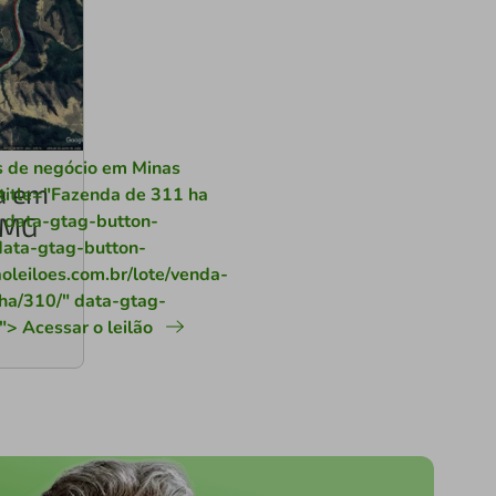
s de negócio em Minas
a em
title="Fazenda de 311 ha
 data-gtag-button-
/MG
 data-gtag-button-
oleiloes.com.br/lote/venda-
ha/310/" data-gtag-
"> Acessar o leilão