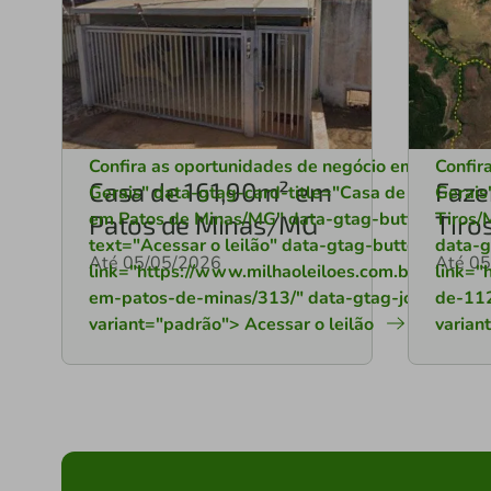
Confira as oportunidades de negócio em Minas
Confir
Casa de 161,90m² em
Faze
Gerais
" data-gtag-card-title="Casa de 161,90m²
Gerais
em Patos de Minas/MG" data-gtag-button-
Tiros/
Patos de Minas/MG
Tir
text="Acessar o leilão" data-gtag-button-
data-g
Até 05/05/2026
Até 0
link="https://www.milhaoleiloes.com.br/lote/cas
link="
em-patos-de-minas/313/" data-gtag-journey-
de-112
variant="padrão"> Acessar o leilão
varian