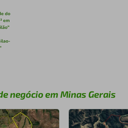
de do
m² em
ilão"
ilao-
"
de negócio em Minas Gerais