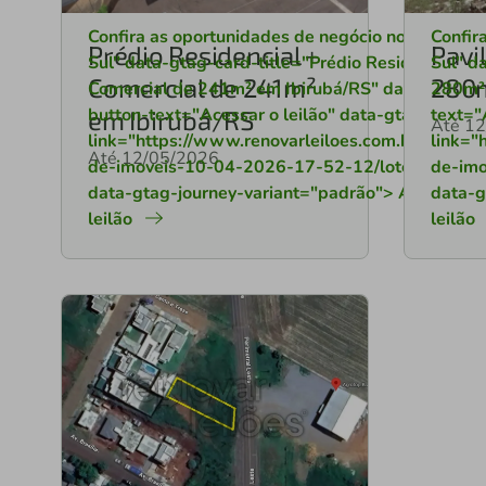
Confira as oportunidades de negócio no Rio Gran
Confir
Prédio Residencial +
Pavi
Sul" data-gtag-card-title="Prédio Residencial +
Sul" d
Comercial de 241m²
280m
Comercial de 241m² em Ibirubá/RS" data-gtag-
280m² 
button-text="Acessar o leilão" data-gtag-button
text="
em Ibirubá/RS
Até 1
link="https://www.renovarleiloes.com.br/leilao/le
link="
Até 12/05/2026
de-imoveis-10-04-2026-17-52-12/lote_id/9111
de-imo
data-gtag-journey-variant="padrão"> Acessar o
data-g
leilão
leilão