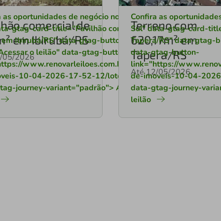
de do
a as oportunidades de negócio no Rio Grande do
Confira as oportunidade
lhão comercial de
Terreno com
ata-gtag-card-title="Pavilhão comercial de
Sul" data-gtag-card-ti
² em Ibirubá/RS
620,17m² em
em Ibirubá/RS" data-gtag-button-
Tapera/RS" data-gtag-bu
-
Acessar o leilão" data-gtag-button-
data-gtag-button-
Tapera/RS
2/05/2026
ilao-
https://www.renovarleiloes.com.br/leilao/leilao-
link="https://www.renova
Até 12/05/2026
"
veis-10-04-2026-17-52-12/lote_id/9107"
de-imoveis-10-04-2026
tag-journey-variant="padrão"> Acessar o
data-gtag-journey-vari
leilão