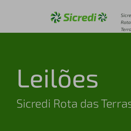
Acesse sicredi.com.br
Sicre
Rota
Terr
Leilões
Sicredi Rota das Terra