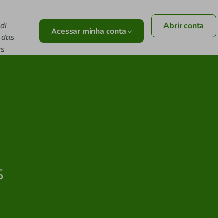
di
Abrir conta
Acessar minha conta
 das
as
s