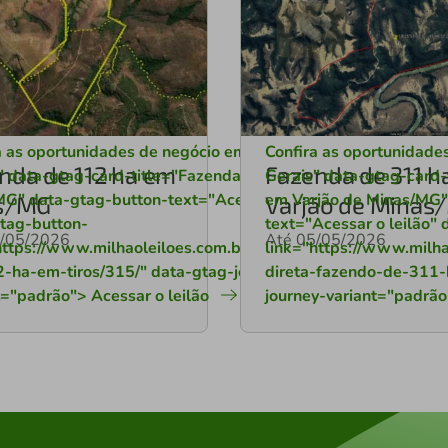
a as oportunidades de negócio em Minas
Confira as oportunidade
nda de 112 ha em
Fazenda de 311 h
" data-gtag-card-title="Fazenda de 112 ha em
Gerais
" data-gtag-card-
MG" data-gtag-button-text="Acessar o leilão"
em Varjão de Minas/MG"
os/MG
Varjão de Minas
tag-button-
text="Acessar o leilão"
5/05/2026
Até 05/05/2026
a-
https://www.milhaoleiloes.com.br/lote/fazenda-
link="https://www.milha
-ha-em-tiros/315/" data-gtag-journey-
direta-fazendo-de-311-
t="padrão"> Acessar o leilão
journey-variant="padrão