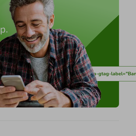
p.
-pelo-whatsapp-Banner pequeno - 0111" data-gtag-label="B