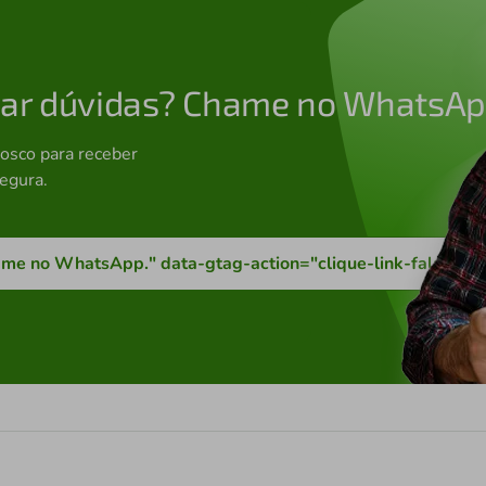
irar dúvidas? Chame no WhatsAp
nosco para receber
egura.
 Chame no WhatsApp." data-gtag-action="clique-link-falar