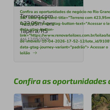
Confira as oportunidades de negócio no Rio Gran
Terreno com
Sul" data-gtag-card-title="Terreno com 423,95
423,95m² em
Tapera/RS" data-gtag-button-text="Acessar o le
data-gtag-button-
Tapera/RS
link="https://www.renovarleiloes.com.br/leilao/le
Até 12/05/2026
de-imoveis-10-04-2026-17-52-12/lote_id/9108
data-gtag-journey-variant="padrão"> Acessar o
leilão
Confira as oportunidades 