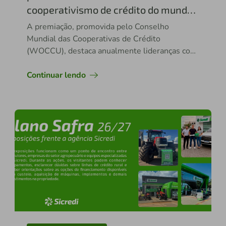
cooperativismo de crédito do mundo
em 2026
A premiação, promovida pelo Conselho
Mundial das Cooperativas de Crédito
(WOCCU), destaca anualmente lideranças com
potencial de impacto no setor
Continuar lendo