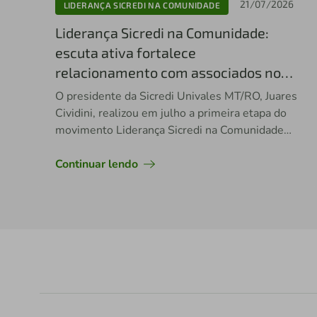
21/07/2026
LIDERANÇA SICREDI NA COMUNIDADE
Liderança Sicredi na Comunidade:
escuta ativa fortalece
relacionamento com associados no
Vale do Ximari
O presidente da Sicredi Univales MT/RO, Juares
Cividini, realizou em julho a primeira etapa do
movimento Liderança Sicredi na Comunidade
reforçando seu compromisso com a
proximidade, a transparência e a construção
Continuar lendo
conjunta de soluções