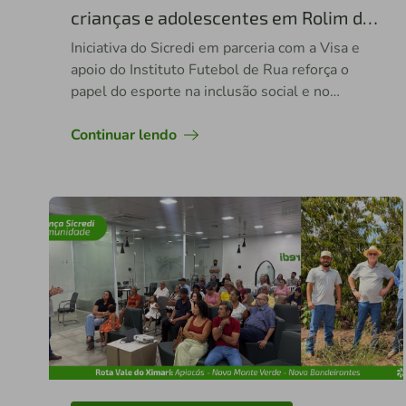
crianças e adolescentes em Rolim de
Moura com entrega de kits esportivos
Iniciativa do Sicredi em parceria com a Visa e
apoio do Instituto Futebol de Rua reforça o
papel do esporte na inclusão social e no
desenvolvimento de valores para a vida
Continuar lendo