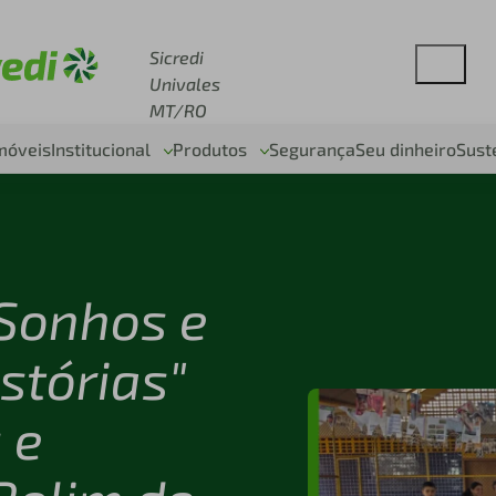
esse sicredi.com.br
Sicredi
Univales
MT/RO
móveis
Institucional
Produtos
Segurança
Seu dinheiro
Sust
 Sonhos e
stórias"
 e