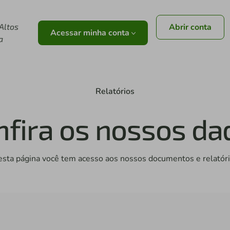
 Altos
Abrir conta
Acessar minha conta
a
Relatórios
nfira os nossos da
sta página você tem acesso aos nossos documentos e relatór