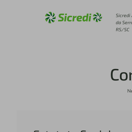
Acesse sicredi.com.br
Sicredi
da Serr
RS/SC
Co
Ne