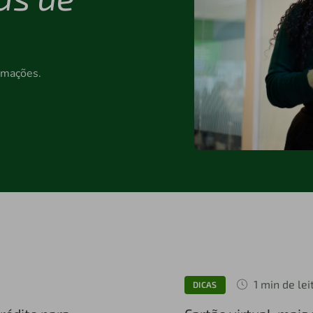
ormações.
1 min de lei
DICAS