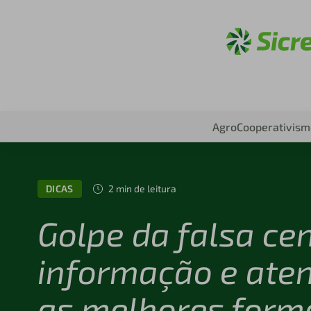
Aces
Agro
Cooperativism
DICAS
2 min de leitura
Golpe da falsa cen
informação e ate
as melhores form