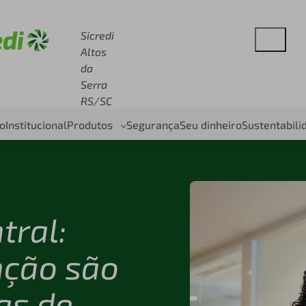
se sicredi.com.br
Sicredi
Altos
da
Serra
RS/SC
o
Institucional
Produtos
Segurança
Seu dinheiro
Sustentabili
tral:
nção são
as de