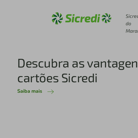
Acesse sicredi.com.br
Sicre
do
Mara
Tudo sobre a gente
lugar.
Venha saber como fazer juntos.