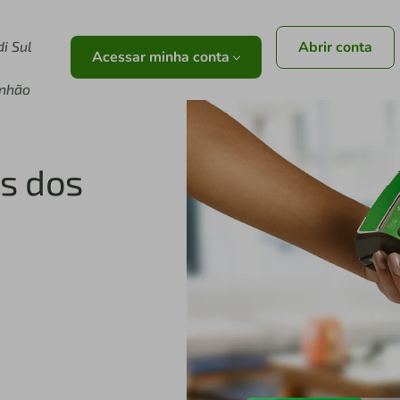
di Sul
Abrir conta
Acessar minha conta
nhão
 em um só