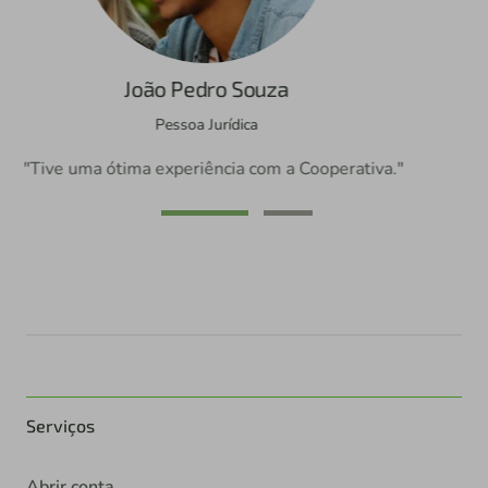
Camila Amaral
Pessoa Física
"Atendimento ao associado foi surpreendente."
Serviços
Abrir conta