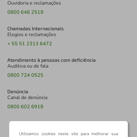
Ouvidoria e reclamações
0800 646 2519
Chamadas Internacionais
Elogios e reclamações
+ 55 51 2313 6472
Atendimento à pessoas com deficiência
Auditiva ou de fala
0800 724 0525
Denúncia
Canal de denúncia
0800 602 6918
Utilizamos cookies neste site para melhorar sua