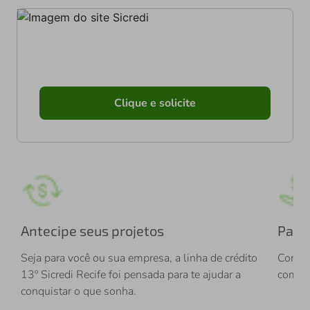
Clique e solicite
Antecipe seus projetos
Para
3º
Seja para você ou sua empresa, a linha de crédito
Com a 
13º Sicredi Recife foi pensada para te ajudar a
com li
conquistar o que sonha.