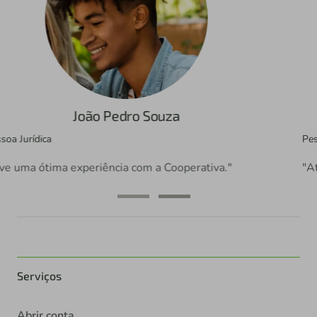
Camila Amaral
Pessoa Física
"Atendimento ao associado foi surpreendente."
Serviços
Abrir conta