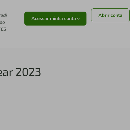
redi
Abrir conta
Acessar minha conta
ião
/ES
ear 2023