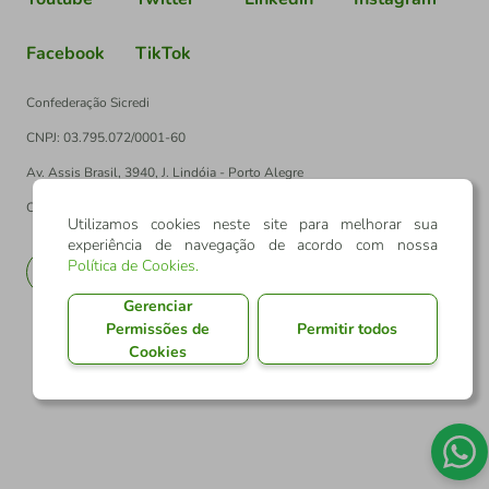
Facebook
TikTok
Confederação Sicredi
CNPJ: 03.795.072/0001-60
Av. Assis Brasil, 3940, J. Lindóia - Porto Alegre
CEP: 91010-003
Utilizamos cookies neste site para melhorar sua
experiência de navegação de acordo com nossa
Política de Cookies
.
PT
EN
Gerenciar
Permissões de
Permitir todos
Cookies