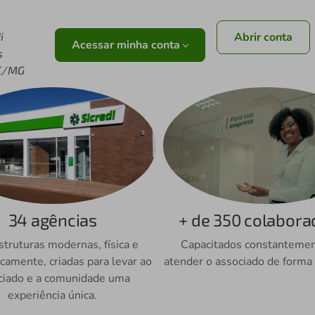
i
Abrir conta
Acessar minha conta
s
C/MG
34 agências
+ de 350 colabora
truturas modernas, física e
Capacitados constantemen
camente, criadas para levar ao
atender o associado de forma 
ciado e a comunidade uma
experiência única.