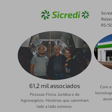
Acesse sicredi.com.br
Sicred
Raíze
RS/S
61,2 mil associados
Com es
tecnologi
Pessoas Física, Jurídica e do
asso
Agronegócio. Histórias que caminham
lado a lado conosco.