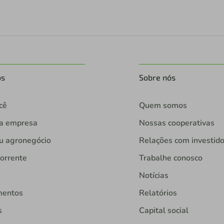
os
Sobre nós
cê
Quem somos
ua empresa
Nossas cooperativas
u agronegócio
Relações com investid
orrente
Trabalhe conosco
Notícias
mentos
Relatórios
s
Capital social