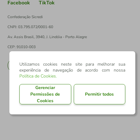
Facebook
TikTok
Confederação Sicredi
CNPJ: 03.795.072/0001-60
Av. Assis Brasil, 3940, J. Lindóia - Porto Alegre
CEP: 91010-003
Utilizamos cookies neste site para melhorar sua
PT
EN
experiência de navegação de acordo com nossa
Política de Cookies
.
Gerenciar
Permissões de
Permitir todos
Cookies