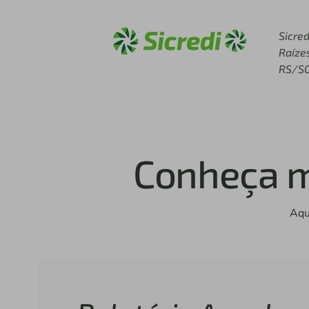
Acesse sicredi.com.br
Sicred
Raíze
RS/S
Conheça m
Aqu