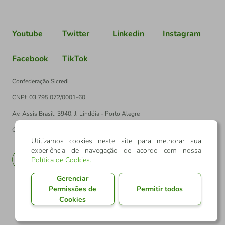
Youtube
Twitter
Linkedin
Instagram
Facebook
TikTok
Confederação Sicredi
CNPJ: 03.795.072/0001-60
Av. Assis Brasil, 3940, J. Lindóia - Porto Alegre
CEP: 91010-003
Utilizamos cookies neste site para melhorar sua
experiência de navegação de acordo com nossa
PT
EN
Política de Cookies
.
Gerenciar
Permissões de
Permitir todos
Cookies