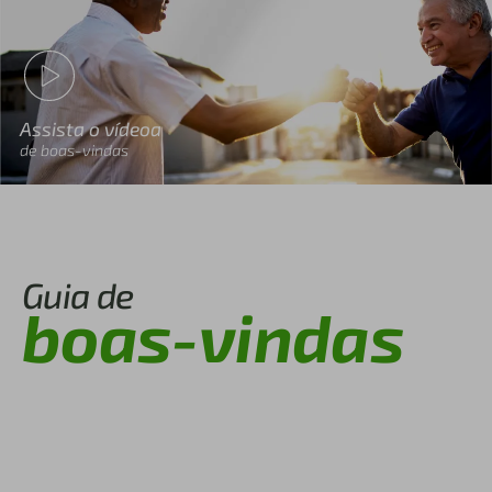
Assista o vídeoa
de boas-vindas
Guia de
boas-vindas