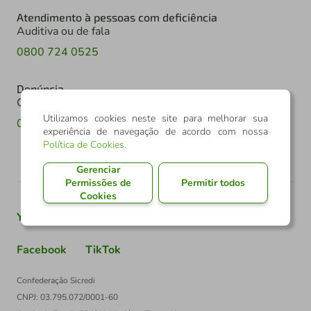
Atendimento à pessoas com deficiência
Auditiva ou de fala
0800 724 0525
Denúncia
Canal de denúncia
Utilizamos cookies neste site para melhorar sua
0800 602 6918
experiência de navegação de acordo com nossa
Política de Cookies
.
Gerenciar
Permissões de
Permitir todos
Cookies
Youtube
Twitter
Linkedin
Instagram
Facebook
TikTok
Confederação Sicredi
CNPJ: 03.795.072/0001-60