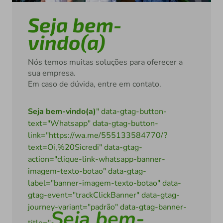
Seja bem-
vindo(a)
Nós temos muitas soluções para oferecer a
sua empresa.
Em caso de dúvida, entre em contato.
Seja bem-vindo(a)
" data-gtag-button-
text="Whatsapp" data-gtag-button-
link="https://wa.me/555133584770/?
text=Oi,%20Sicredi" data-gtag-
action="clique-link-whatsapp-banner-
imagem-texto-botao" data-gtag-
label="banner-imagem-texto-botao" data-
gtag-event="trackClickBanner" data-gtag-
journey-variant="padrão" data-gtag-banner-
Seja bem-