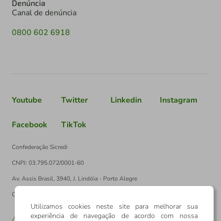
Denúncia
Canal de denúncia
0800 602 6918
Youtube
Twitter
Linkedin
Instagram
Facebook
TikTok
Confederação Sicredi
CNPJ: 03.795.072/0001-60
Av. Assis Brasil, 3940, J. Lindóia - Porto Alegre
CEP: 91010-003
Utilizamos cookies neste site para melhorar sua
experiência de navegação de acordo com nossa