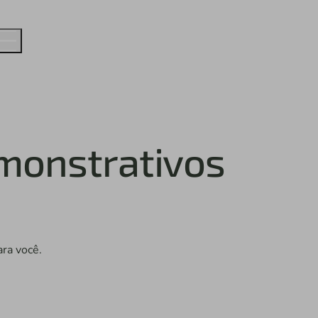
emonstrativos
ara você.