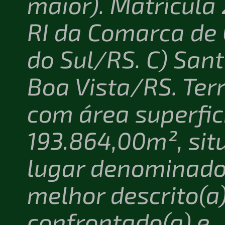
maior). Matrícula
RI da Comarca de
do Sul/RS. C) San
Boa Vista/RS. Ter
com área superfic
193.864,00m², sit
lugar denominado
melhor descrito(a)
confrontado(a) e