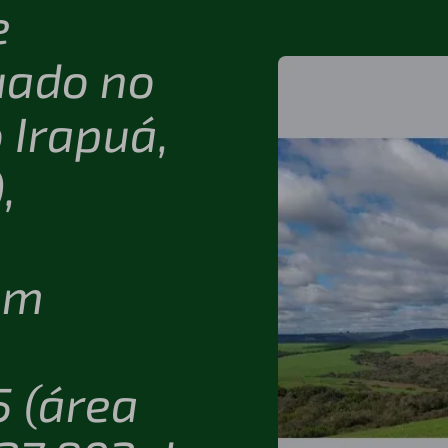
e
uado no
 Irapuá,
,
em
 (área