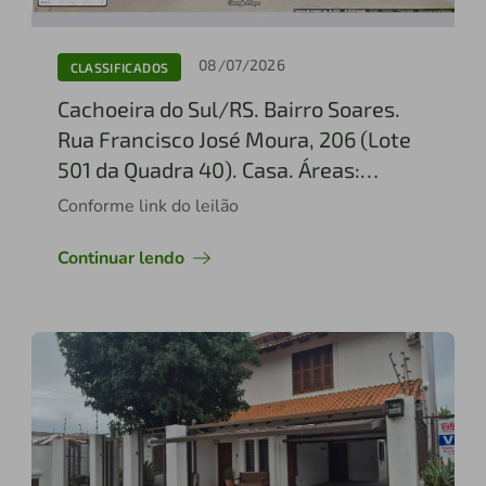
08/07/2026
CLASSIFICADOS
Cachoeira do Sul/RS. Bairro Soares.
Rua Francisco José Moura, 206 (Lote
501 da Quadra 40). Casa. Áreas:
construída 357,13m² e terreno 1.161
Conforme link do leilão
,60m². Matrícula 29.418 do RI local.
Continuar lendo