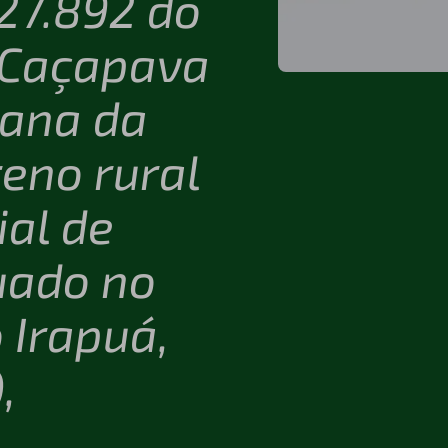
 27.892 do
 Caçapava
tana da
reno rural
ial de
uado no
 Irapuá,
,