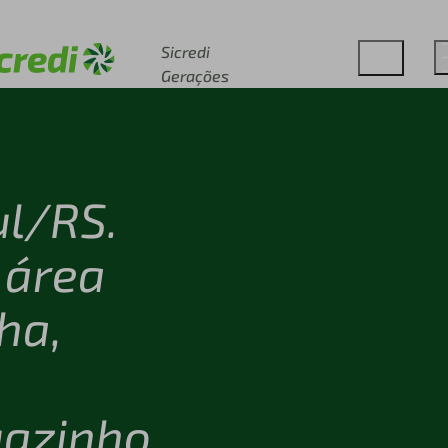
Acesse sicredi.com.br
Sicredi
Gerações
ul/RS.
 área
ha,
azinho,