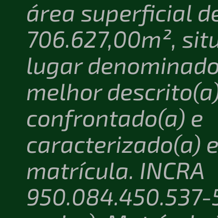
área superficial d
706.627,00m², sit
lugar denominado
melhor descrito(a)
confrontado(a) e
caracterizado(a) 
matrícula. INCRA
950.084.450.537-5