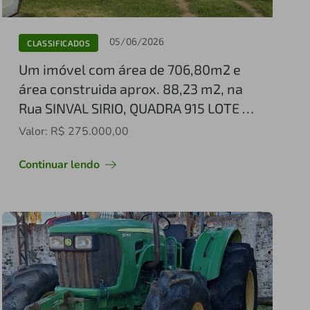
05/06/2026
CLASSIFICADOS
Um imóvel com área de 706,80m2 e
área construida aprox. 88,23 m2, na
Rua SINVAL SIRIO, QUADRA 915 LOTE 19
ARROIO DOS RATOS/RS, conforme
Valor: R$ 275.000,00
matrícula 5.010 do RI de Arroio dos
Continuar lendo
Ratos Comarca de São Jerônimo/RS