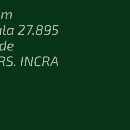
em
ula 27.895
 de
RS. INCRA