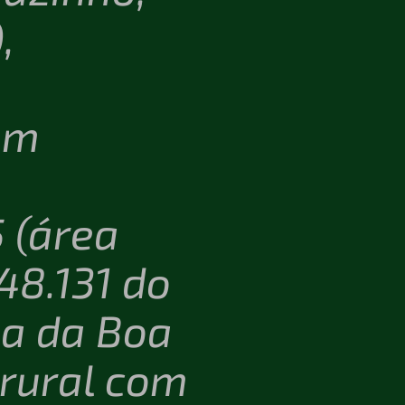
,
em
 (área
48.131 do
na da Boa
 rural com