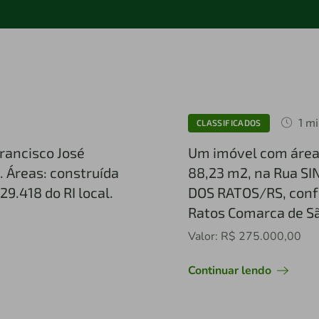
1 mi
CLASSIFICADOS
Francisco José
Um imóvel com área 
. Áreas: construída
88,23 m2, na Rua SI
29.418 do RI local.
DOS RATOS/RS, confo
Ratos Comarca de S
Valor: R$ 275.000,00
Continuar lendo