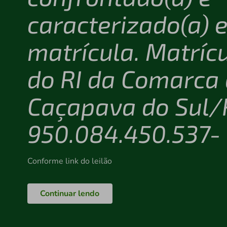
caracterizado(a) 
matrícula. Matríc
do RI da Comarca
Caçapava do Sul/
950.084.450.537-
Conforme link do leilão
Continuar lendo