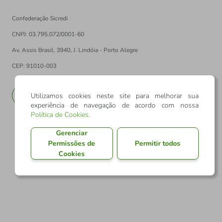
Confederação Sicredi
CNPJ: 03.795.072/0001-60
Av. Assis Brasil, 3940, J. Lindóia - Porto Alegre
CEP: 91010-003
PT
EN
Utilizamos cookies neste site para melhorar sua
experiência de navegação de acordo com nossa
Política de Cookies
.
Gerenciar
Permissões de
Permitir todos
Cookies