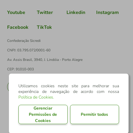
Youtube
Twitter
Linkedin
Instagram
Facebook
TikTok
Confederação Sicredi
CNPJ: 03.795.072/0001-60
Av. Assis Brasil, 3940, J. Lindóia - Porto Alegre
CEP: 91010-003
Utilizamos cookies neste site para melhorar sua
PT
EN
experiência de navegação de acordo com nossa
Política de Cookies
.
Gerenciar
Permissões de
Permitir todos
Cookies