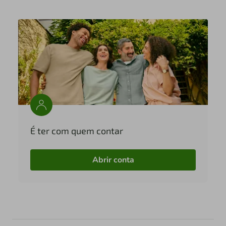
É ter com quem contar
Abrir conta