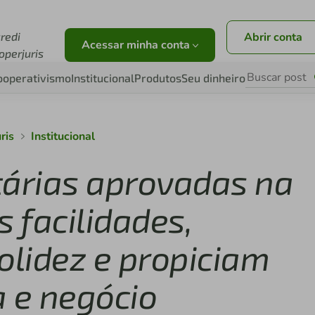
credi
Abrir conta
Acessar minha conta
operjuris
ooperativismo
Institucional
Produtos
Seu dinheiro
ris
Institucional
tárias aprovadas na
 facilidades,
olidez e propiciam
a e negócio