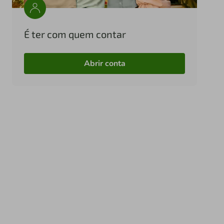
É ter com quem contar
Abrir conta