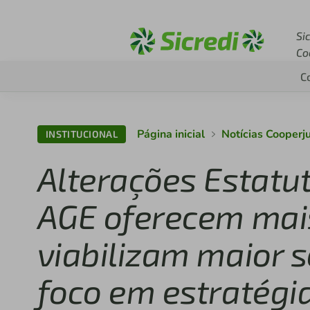
Acesse sicredi.com.br
Si
Co
C
Página inicial
Notícias Cooperju
INSTITUCIONAL
Alterações Estatu
AGE oferecem mais
viabilizam maior s
foco em estratégi