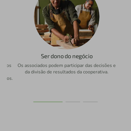
Ser dono do negócio
etivos
Os associados podem participar das decisões e
 o
da divisão de resultados da cooperativa.
ve
uamos.