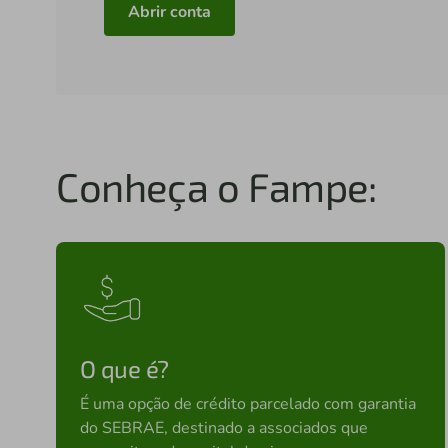
Abrir conta
Conheça o Fampe:
O que é?
É uma opção de crédito parcelado com garantia
do SEBRAE, destinado a associados que