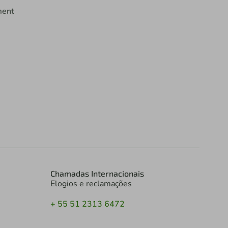
ment
Chamadas Internacionais
Elogios e reclamações
+ 55 51 2313 6472