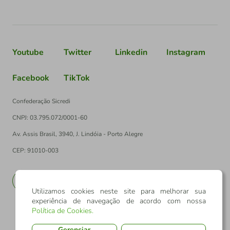
Youtube
Twitter
Linkedin
Instagram
Facebook
TikTok
Confederação Sicredi
CNPJ: 03.795.072/0001-60
Av. Assis Brasil, 3940, J. Lindóia - Porto Alegre
CEP: 91010-003
PT
EN
Utilizamos cookies neste site para melhorar sua
experiência de navegação de acordo com nossa
Política de Cookies
.
Gerenciar