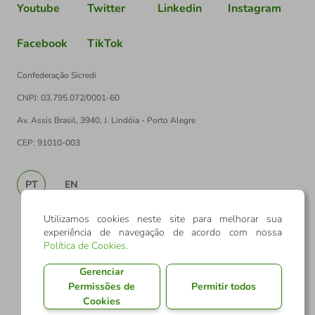
Youtube
Twitter
Linkedin
Instagram
Facebook
TikTok
Confederação Sicredi
CNPJ: 03.795.072/0001-60
Av. Assis Brasil, 3940, J. Lindóia - Porto Alegre
CEP: 91010-003
PT
EN
Utilizamos cookies neste site para melhorar sua
experiência de navegação de acordo com nossa
Política de Cookies
.
Gerenciar
Permissões de
Permitir todos
Cookies