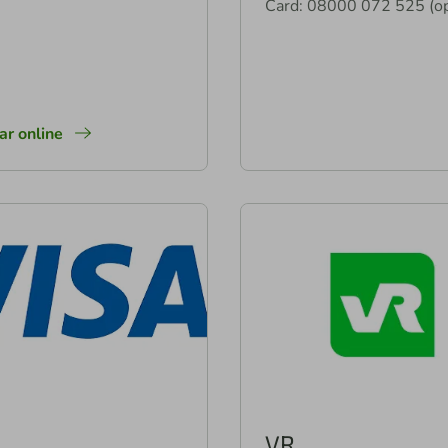
Card: 08000 072 525 (op
tar online
VR