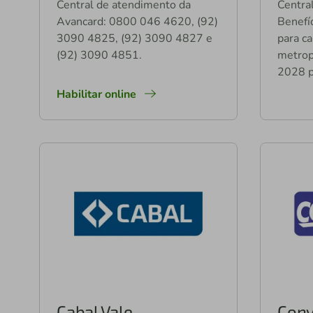
Central de atendimento da
Centra
Avancard: 0800 046 4620, (92)
Benefí
3090 4825, (92) 3090 4827 e
para ca
(92) 3090 4851.
metrop
2028 p
Habilitar online
Cabal Vale
Conv